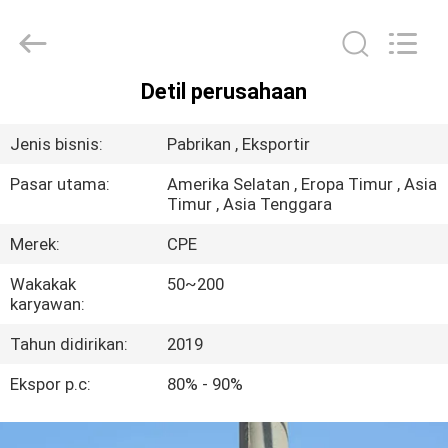
2025
Changsha
Power
Electric
Co.,Ltd..
All
Rights
Detil perusahaan
Reserved.
RUMAH
Jenis bisnis:
Pabrikan , Eksportir
PRODUK
Pasar utama:
Amerika Selatan , Eropa Timur , Asia
Timur , Asia Tenggara
TENTANG
Merek:
CPE
KAMI
Wakakak
50~200
karyawan:
TUR
Tahun didirikan:
2019
PABRIK
Ekspor p.c:
80% - 90%
KONTROL