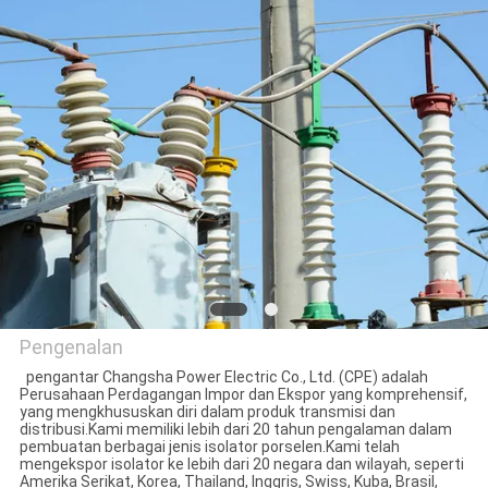
KUALITAS
HUBUNGI
KAMI
BERITA
SITEMAP
PRIVACY
Pengenalan
POLICY
pengantar Changsha Power Electric Co., Ltd. (CPE) adalah
Perusahaan Perdagangan Impor dan Ekspor yang komprehensif,
Changsha Power Electric
yang mengkhususkan diri dalam produk transmisi dan
distribusi.Kami memiliki lebih dari 20 tahun pengalaman dalam
Co.,Ltd.
pembuatan berbagai jenis isolator porselen.Kami telah
mengekspor isolator ke lebih dari 20 negara dan wilayah, seperti
Amerika Serikat, Korea, Thailand, Inggris, Swiss, Kuba, Brasil,