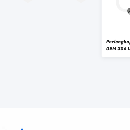
Perlengka
OEM 304 U
Bushing T