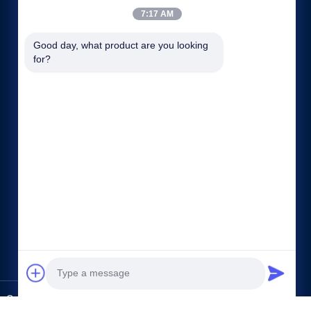
7:17 AM
Good day, what product are you looking 
for?
Tautan langsung
Profil perusahaan
Wisata pabrik
Kontrol kualitas
Sitemap
Rahasia pribadi
Hubungi kami
Co.,Ltd.. All Rights Reserved.