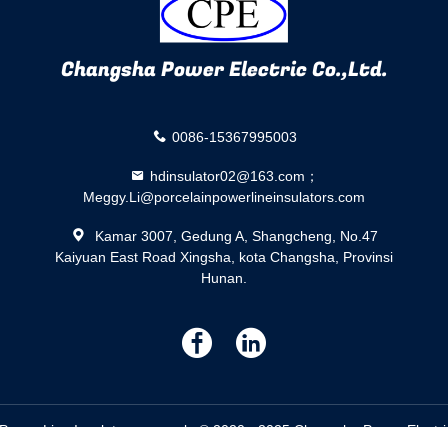
Changsha Power Electric Co.,Ltd.
0086-15367995003
hdinsulator02@163.com；
Meggy.Li@porcelainpowerlineinsulators.com
Kamar 3007, Gedung A, Shangcheng, No.47
Kaiyuan East Road Xingsha, kota Changsha, Provinsi
Hunan.
描
描
述
述
 Power Line Insulator pemasok. © 2020 - 2025 Changsha Power Electric 