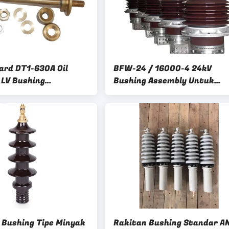
ard DT1-630A Oil
BFW-24 / 16000-4 24kV
LV Bushing
Bushing Assembly Untuk
mer
Distribusi Daya
 Bushing Tipe Minyak
Rakitan Bushing Standar A