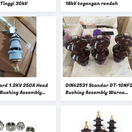
Tinggi 30kV
18kV tegangan rendah
ard 1.2KV 250A Head
DIN42531 Standar DT-10NF
Bushing Assembly
Bushing Assembly Warna
ar AS
Coklat OEM Tersedia