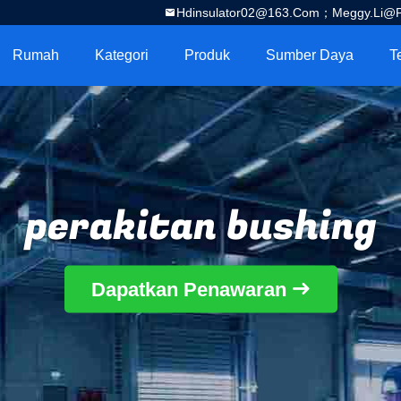
Hdinsulator02@163.com；Meggy.Li@por
Rumah
Kategori
Produk
Sumber Daya
T
perakitan bushing
Dapatkan Penawaran