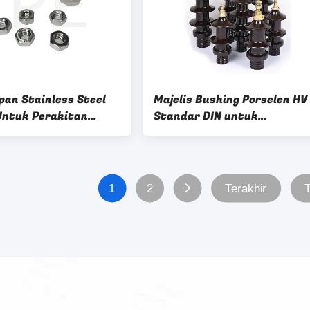
pan Stainless Steel
Majelis Bushing Porselen HV
ntuk Perakitan
Standar DIN untuk
ransformer
transformator
1
2
Terakhir
T