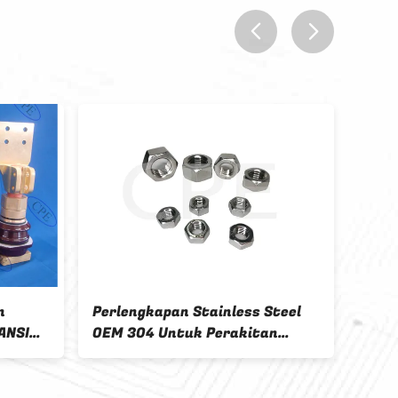
prev
next
n
Perlengkapan Stainless Steel
Porc
ANSI
OEM 304 Untuk Perakitan
Asse
Bushing Transformer
Busb