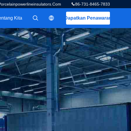
celainpowerlineinsulators.com
86-731-8465-7833
entang Kita
Dapatkan Penawaran
描述
描述