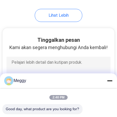
12
Lihat Lebih
Insulator Strain
Porcelain
Tinggalkan pesan
Kami akan segera menghubungi Anda kembali!
21
Isolator Suspensi
Meggy
Porselen
2:40 PM
Good day, what product are you looking for?