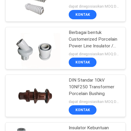
dapat dinegosiasikan MOQ:Dapat dinegosiasikan
KONTAK
24
Bushing Berinsulasi
Berbagai bentuk
Customerized Porcelain
Gas
Power Line Insulator /
OEM tersedia
dapat dinegosiasikan MOQ:Dapat dinegosiasikan
KONTAK
DIN Standar 10kV
18
10NF250 Transformer
Porcelain Bushing
perakitan bushing
dapat dinegosiasikan MOQ:Dapat dinegosiasikan
KONTAK
Insulator Kebuntuan