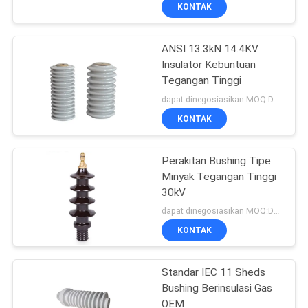
KUALITAS
KONTAK
ANSI 13.3kN 14.4KV
HUBUNGI
33
Insulator Kebuntuan
KAMI
Tegangan Tinggi
Isolator Pos Stasiun
dapat dinegosiasikan MOQ:Dapat dinegosiasikan
Inti Padat
BERITA
KONTAK
SITEMAP
Perakitan Bushing Tipe
Minyak Tegangan Tinggi
30kV
PRIVACY
94
dapat dinegosiasikan MOQ:Dapat dinegosiasikan
POLICY
Bushing porselen
KONTAK
transformator
Standar IEC 11 Sheds
Bushing Berinsulasi Gas
OEM