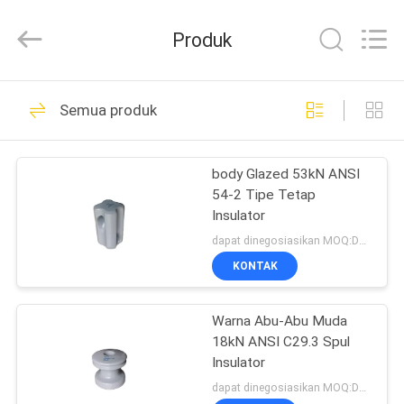
2026
Changsha
Power
Produk
Electric
Co.,Ltd..
All
Rights
Reserved.
RUMAH
40
Semua produk
Porcelain Power
PRODUK
Line Insulator
body Glazed 53kN ANSI
54-2 Tipe Tetap
TENTANG
Insulator
KAMI
dapat dinegosiasikan MOQ:Dapat dinegosiasikan
KONTAK
85
TUR
Porcelain Line Post
Warna Abu-Abu Muda
PABRIK
18kN ANSI C29.3 Spul
Insulator
Insulator
KONTROL
dapat dinegosiasikan MOQ:Dapat dinegosiasikan