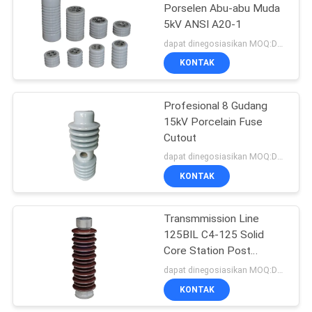
Porselen Abu-abu Muda
5kV ANSI A20-1
16
dapat dinegosiasikan MOQ:Dapat dinegosiasikan
Porcelain Standoff
KONTAK
Insulator
Profesional 8 Gudang
15kV Porcelain Fuse
Cutout
dapat dinegosiasikan MOQ:Dapat dinegosiasikan
KONTAK
14
Porcelain Spool
Transmmission Line
125BIL C4-125 Solid
Insulator
Core Station Post
Insulator
dapat dinegosiasikan MOQ:Dapat dinegosiasikan
KONTAK